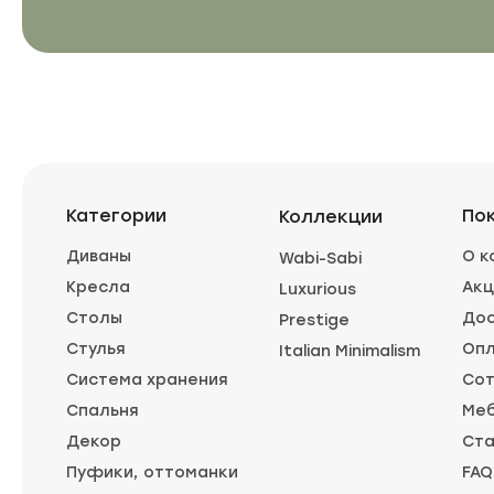
Категории
По
Коллекции
Диваны
О к
Wabi-Sabi
Кресла
Акц
Luxurious
Столы
Дос
Prestige
Стулья
Оп
Italian Minimalism
Система хранения
Сот
Спальня
Меб
Декор
Ста
Пуфики, оттоманки
FAQ