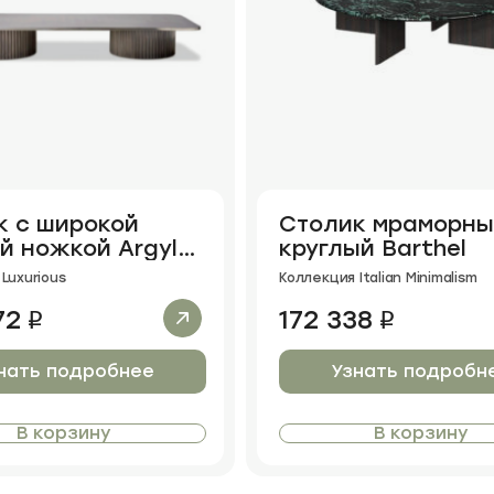
к с широкой
Столик мраморн
й ножкой Argyle
круглый Barthel
Luxurious
Коллекция Italian Minimalism
72
172 338
i
i
нать подробнее
Узнать подробн
В корзину
В корзину