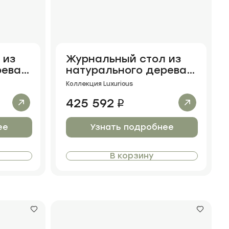
 из
Журнальный стол из
рева
натурального дерева
Brieta
Коллекция Luxurious
425 592
i
ее
Узнать подробнее
В корзину