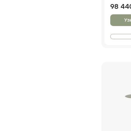
98 44
Уз