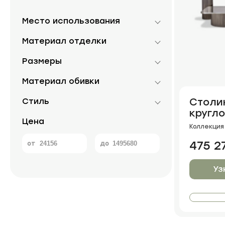
Место использования
Материал отделки
Размеры
Материал обивки
Столи
Стиль
кругло
Цена
Circle
Коллекция 
475 2
от
до
Уз