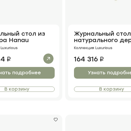
льный стол из
Журнальный стол
ра Hanau
натурального де
Welestor mini 2
Luxurious
Коллекция Luxurious
44
164 316
i
i
нать подробнее
Узнать подробн
В корзину
В корзину