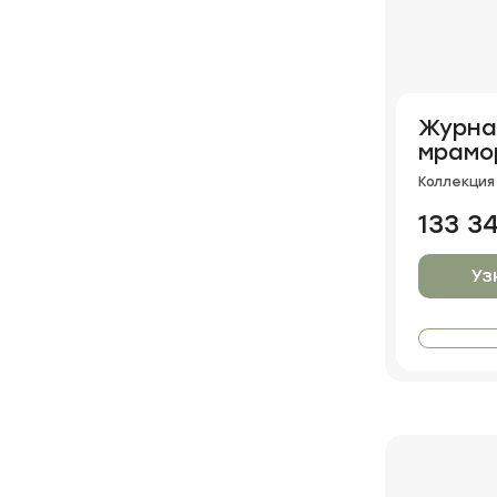
Журна
мрамо
Коллекция 
133 3
Уз