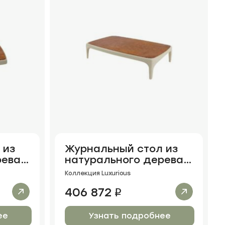
 из
Журнальный стол из
рева
натурального дерева
Welestor
Коллекция Luxurious
406 872
i
ее
Узнать подробнее