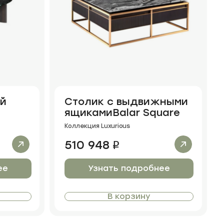
ый
Столик с выдвижными
ящикамиBalar Square
Коллекция Luxurious
510 948
i
ее
Узнать подробнее
В корзину