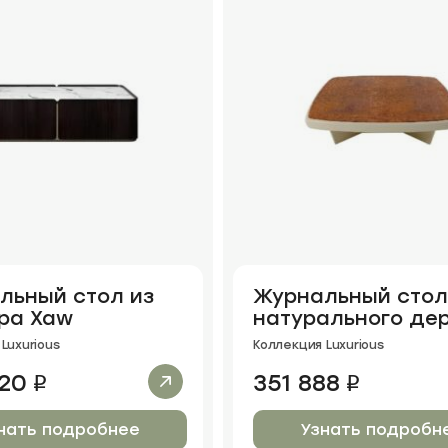
льный стол из
Журнальный стол
ра Xaw
натурального де
Welestor mini
Luxurious
Коллекция Luxurious
20
351 888
i
i
нать подробнее
Узнать подробн