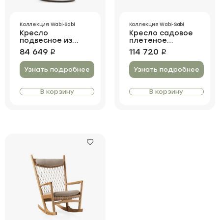
Коллекция Wabi-Sabi
Коллекция Wabi-Sabi
Кресло
Кресло садовое
подвесное из
плетеное
ротанга Drop
Papasan 2 Pillows
84 649
114 720
i
i
Steel Base
Узнать подробнее
Узнать подробнее
В корзину
В корзину