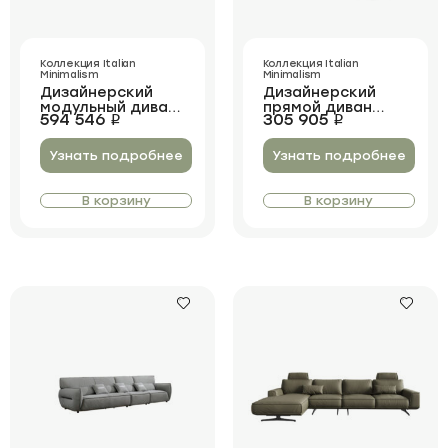
Коллекция Italian
Коллекция Italian
Minimalism
Minimalism
Дизайнерский
Дизайнерский
модульный диван
прямой диван
594 546
305 905
i
i
Dalaman
Dalaman 2
Узнать подробнее
Узнать подробнее
В корзину
В корзину