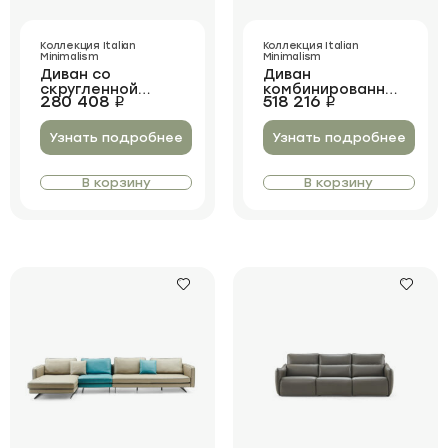
Коллекция Italian
Коллекция Italian
Minimalism
Minimalism
Диван со
Диван
скругленной
комбинированный
280 408
518 216
i
i
спинкой Desmond
угловой Ferris
Узнать подробнее
Узнать подробнее
В корзину
В корзину