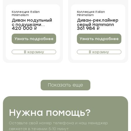
Коллекция Italian
Коллекция Italian
Minimalism
Minimalism
Диван модульный
Диван-реклайнер
с подушками
серый Hammann
420 000
361 984
i
i
Arche
Узнать подробнее
Узнать подробнее
В корзину
В корзину
Показать еще
Нужна помощь?
Оставьте свой номер телефона и наш менеджер
свяжется в течении 5-10 минут