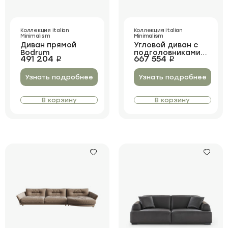
Коллекция Italian
Коллекция Italian
Minimalism
Minimalism
Диван прямой
Угловой диван с
Bodrum‎
подголовниками
491 204
667 554
i
i
Fitzgerald Corner
Узнать подробнее
Узнать подробнее
В корзину
В корзину