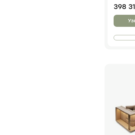
398 3
Уз