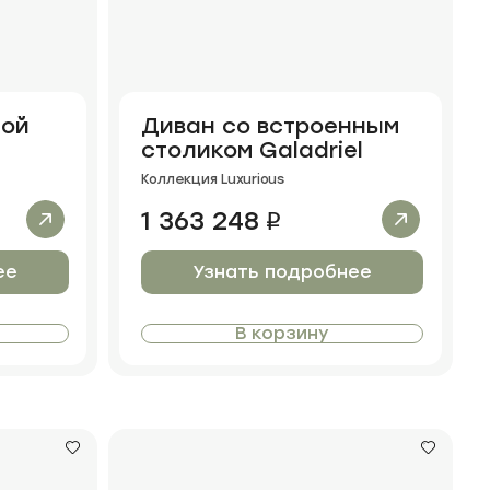
ной
Диван со встроенным
столиком Galadriel
Коллекция Luxurious
1 363 248
i
ее
Узнать подробнее
В корзину