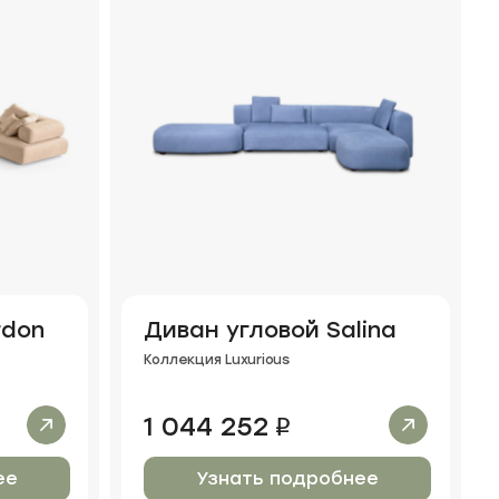
rdon
Диван угловой Salina
Коллекция Luxurious
1 044 252
i
ее
Узнать подробнее