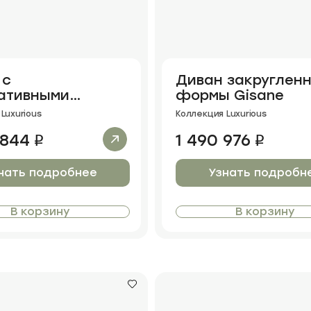
 с
Диван закруглен
ативными
формы Gisane
и Moryan
Luxurious
Коллекция Luxurious
 844
1 490 976
i
i
нать подробнее
Узнать подробн
В корзину
В корзину