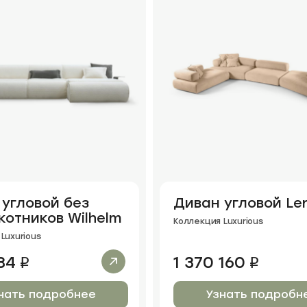
угловой без
Диван угловой Le
отников Wilhelm
Коллекция Luxurious
Luxurious
84
1 370 160
i
i
нать подробнее
Узнать подробн