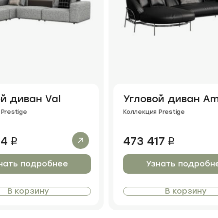
й диван Val
Угловой диван A
Prestige
Коллекция Prestige
14
473 417
i
i
нать подробнее
Узнать подробн
В корзину
В корзину