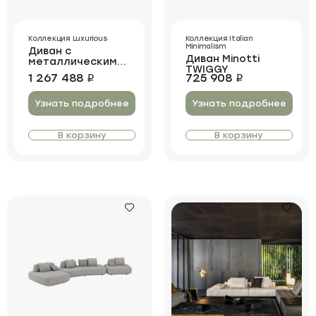
Коллекция Luxurious
Коллекция Italian
Minimalism
Диван с
Диван Minotti
металлическими
TWIGGY
ножками Krispus
1 267 488
725 908
i
i
Узнать подробнее
Узнать подробнее
В корзину
В корзину