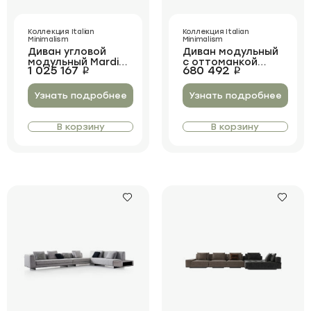
Коллекция Italian
Коллекция Italian
Minimalism
Minimalism
Диван угловой
Диван модульный
модульный Mardin
с оттоманкой
1 025 167
680 492
i
i
Corner
Mardin with
Ottoman
Узнать подробнее
Узнать подробнее
В корзину
В корзину