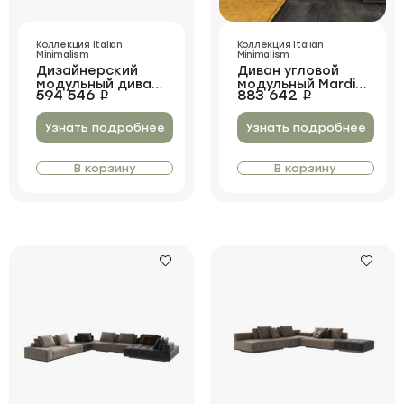
Коллекция Italian
Коллекция Italian
Minimalism
Minimalism
Дизайнерский
Диван угловой
модульный диван
модульный Mardin
594 546
883 642
i
i
Dalaman
Corner
Узнать подробнее
Узнать подробнее
В корзину
В корзину