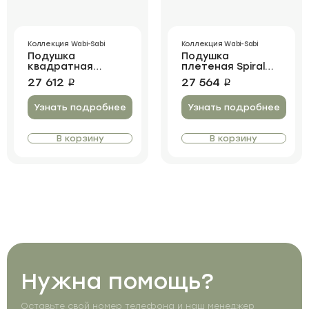
Коллекция Wabi-Sabi
Коллекция Wabi-Sabi
Подушка
Подушка
квадратная
плетеная Spiral
Chocolate Pillow
Natural rattan
27 612
27 564
i
i
Узнать подробнее
Узнать подробнее
В корзину
В корзину
Нужна помощь?
Оставьте свой номер телефона и наш менеджер